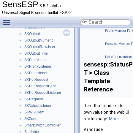
SKEmitter
►
SensESP
3.5.1-alpha
SKListener
►
Universal Signal K sensor toolkit ESP32
SKMetadata
►
Toggle main menu visibility
SKMetadataListener
►
SKMetaView
►
Public Member Func
SKOutput
►
|
SKOutputNumeric
►
Protected Member F
SKOutputRawJson
►
|
SKOutputTime
►
List of all members
SKPathValue
►
sensesp::Status
SKPrefixListener
►
T > Class
SKPutListener
►
SKPutRequest
Template
►
SKPutRequestBase
►
Reference
SKPutRequestListener
►
SKRequest
►
Item that renders its
SKValueListener
►
own value on the web UI
SKWSClient
►
status page.
More...
SKZone
►
SmartSwitchController
►
#include
Startable
►