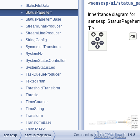
<
sensesp/ui/status_p
StaticFileData
►
StatusPageItem
►
Inheritance diagram for
StatusPageItemBase
►
sensesp::StatusPageIte
StreamCharProducer
►
T >:
StreamLineProducer
►
StringConfig
►
SymmetricTransform
►
SystemHz
►
SystemStatusController
►
SystemStatusLed
►
TaskQueueProducer
►
TextToTruth
►
ThresholdTransform
►
Throttle
►
TimeCounter
►
TimeString
►
Transform
►
TransformBase
►
TruthToText
►
Generated by
1.9.8
sensesp
StatusPageItem
Typecast
►