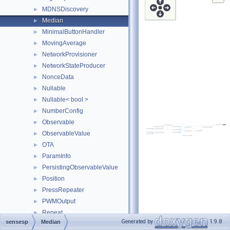
MDNSDiscovery
►
Median
►
MinimalButtonHandler
►
MovingAverage
►
NetworkProvisioner
►
NetworkStateProducer
►
NonceData
►
Nullable
►
Nullable< bool >
►
NumberConfig
►
Observable
►
ObservableValue
►
OTA
►
ParamInfo
►
PersistingObservableValue
►
Position
►
PressRepeater
►
PWMOutput
►
Repeat
►
Generated by
1.9.8
sensesp
Median
RepeatConstantRate
►