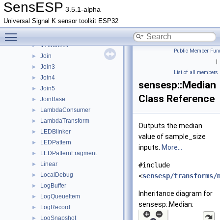
HTTPRequestHandler
►
SensESP
3.5.1-alpha
HTTPServer
►
Universal Signal K sensor toolkit ESP32
Hysteresis
►
Toggle main menu visibility
Integrator
►
IPAddrDev
►
Public Member Func
Join
►
|
Join3
►
List of all members
Join4
►
sensesp::Median
Join5
►
Class Reference
JoinBase
►
LambdaConsumer
►
LambdaTransform
►
Outputs the median
LEDBlinker
►
value of sample_size
LEDPattern
►
inputs.
More...
LEDPatternFragment
►
Linear
►
#include
LocalDebug
►
<
sensesp/transforms/
LogBuffer
►
Inheritance diagram for
LogQueueItem
►
sensesp::Median:
LogRecord
►
LogSnapshot
►