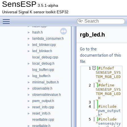
crgb.h
►
SensESP
3.5.1-alpha
expiring_value.h
►
Universal Signal K sensor toolkit ESP32
filesystem.cpp
Toggle main menu visibility
filesystem.h
►
hash.cpp
►
hash.h
►
rgb_led.h
lambda_consumer.h
►
led_blinker.cpp
►
Go to the
led_blinker.h
►
documentation of this
local_debug.cpp
file.
local_debug.h
►
    1
#ifndef 
log_buffer.cpp
SENSESP_SYS
log_buffer.h
►
TEM_RGB_LED
_H
minimal_button.h
►
    2
#define 
observable.h
►
SENSESP_SYS
TEM_RGB_LED
observablevalue.h
►
_H
pwm_output.h
►
    3
    4
#include 
reset_info.cpp
►
"
pwm_output
reset_info.h
►
.h
"
    5
#include 
resettable.cpp
"
sensesp/sy
resettable.h
►