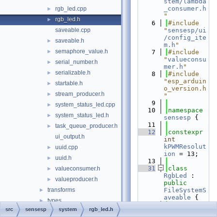
stem/lambda
_consumer.h
rgb_led.cpp
►
"
rgb_led.h
►
    6
#include 
saveable.cpp
"
sensesp/ui
/config_ite
saveable.h
►
m.h
"
semaphore_value.h
►
    7
#include 
"
valueconsu
serial_number.h
►
mer.h
"
serializable.h
►
    8
#include 
"esp_arduin
startable.h
►
o_version.h
stream_producer.h
►
"
    9
system_status_led.cpp
►
   10
namespace 
system_status_led.h
►
sensesp
 {
   11
task_queue_producer.h
►
   12
constexpr
ui_output.h
int
kPWMResolut
uuid.cpp
►
ion
 = 13;
uuid.h
►
   13
   31
class 
valueconsumer.h
►
RgbLed
 : 
valueproducer.h
►
public
transforms
FileSystemS
►
aveable
 {
types
►
   32
public
:
src
sensesp
system
rgb_led.h
ui
►
   52