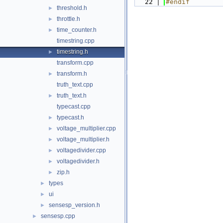
   22
#endif
threshold.h
►
throttle.h
►
time_counter.h
►
timestring.cpp
timestring.h
►
transform.cpp
transform.h
►
truth_text.cpp
truth_text.h
►
typecast.cpp
typecast.h
►
voltage_multiplier.cpp
►
voltage_multiplier.h
►
voltagedivider.cpp
►
voltagedivider.h
►
zip.h
►
types
►
ui
►
sensesp_version.h
►
sensesp.cpp
►