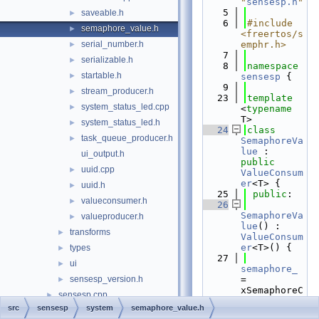
"
sensesp.h
"
    5
saveable.h
►
    6
#include 
semaphore_value.h
►
<freertos/s
serial_number.h
emphr.h>
►
    7
serializable.h
►
    8
namespace 
startable.h
►
sensesp
 {
    9
stream_producer.h
►
   23
template
system_status_led.cpp
►
<
typename
T>
system_status_led.h
►
   24
class 
task_queue_producer.h
►
SemaphoreVa
lue
 : 
ui_output.h
public
uuid.cpp
►
ValueConsum
er
<T> {
uuid.h
►
   25
public
:
valueconsumer.h
►
   26
SemaphoreVa
valueproducer.h
►
lue
() : 
transforms
►
ValueConsum
er
<T>() {
types
►
   27
ui
►
semaphore_
sensesp_version.h
= 
►
xSemaphoreC
sensesp.cpp
►
reateBinary
src
sensesp
system
semaphore_value.h
sensesp.h
►
Static(&
sem