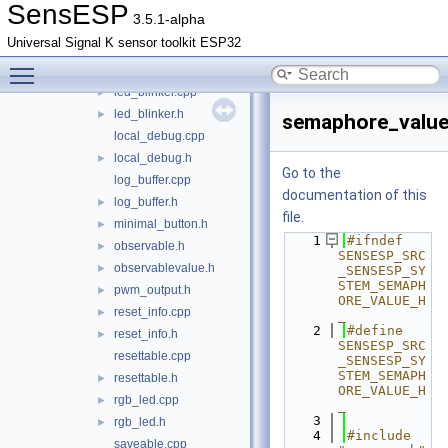
filesystem.h
►
SensESP
3.5.1-alpha
hash.cpp
►
Universal Signal K sensor toolkit ESP32
hash.h
►
Toggle main menu visibility
lambda_consumer.h
►
led_blinker.cpp
►
led_blinker.h
►
semaphore_value
local_debug.cpp
local_debug.h
►
Go to the
log_buffer.cpp
documentation of this
log_buffer.h
►
file.
minimal_button.h
►
    1
#ifndef 
observable.h
►
SENSESP_SRC
observablevalue.h
►
_SENSESP_SY
STEM_SEMAPH
pwm_output.h
►
ORE_VALUE_H
reset_info.cpp
►
_
    2
#define 
reset_info.h
►
SENSESP_SRC
resettable.cpp
_SENSESP_SY
STEM_SEMAPH
resettable.h
►
ORE_VALUE_H
rgb_led.cpp
►
_
    3
rgb_led.h
►
    4
#include 
saveable.cpp